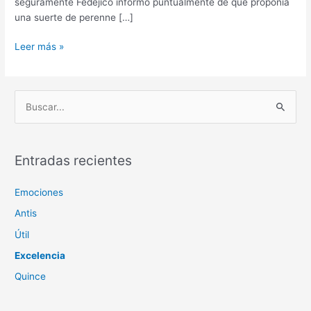
seguramente Fedejico informo puntualmente de que proponía
una suerte de perenne […]
Carne
Leer más »
B
u
s
c
Entradas recientes
a
Emociones
r
p
Antis
o
Útil
r
Excelencia
:
Quince