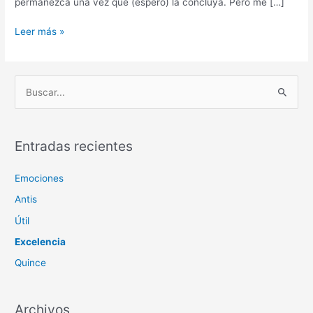
permanezca una vez que (espero) la concluya. Pero me […]
Coñazo
Leer más »
B
u
s
c
Entradas recientes
a
Emociones
r
p
Antis
o
Útil
r
Excelencia
:
Quince
Archivos