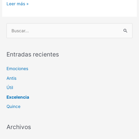
Crítica
Leer más »
B
u
s
c
Entradas recientes
a
Emociones
r
p
Antis
o
Útil
r
Excelencia
:
Quince
Archivos