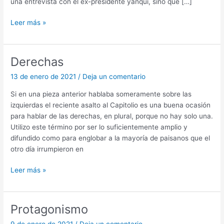
una entrevista con el ex-presidente yanqui, sino que […]
Americano
Leer más »
Derechas
13 de enero de 2021
/
Deja un comentario
Si en una pieza anterior hablaba someramente sobre las
izquierdas el reciente asalto al Capitolio es una buena ocasión
para hablar de las derechas, en plural, porque no hay solo una.
Utilizo este término por ser lo suficientemente amplio y
difundido como para englobar a la mayoría de paisanos que el
otro día irrumpieron en
Derechas
Leer más »
Protagonismo
9 de enero de 2021
/
Deja un comentario