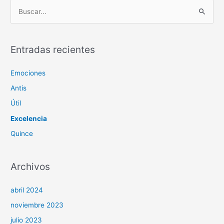
B
u
s
c
Entradas recientes
a
Emociones
r
p
Antis
o
Útil
r
Excelencia
:
Quince
Archivos
abril 2024
noviembre 2023
julio 2023