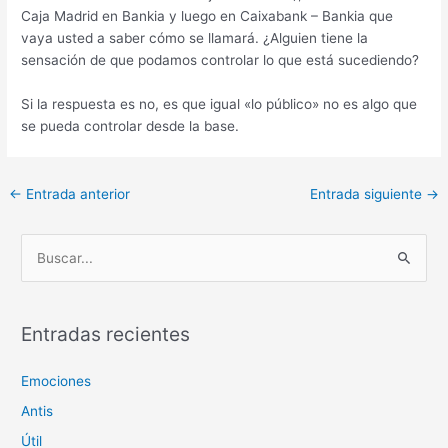
Caja Madrid en Bankia y luego en Caixabank – Bankia que
vaya usted a saber cómo se llamará. ¿Alguien tiene la
sensación de que podamos controlar lo que está sucediendo?
Si la respuesta es no, es que igual «lo público» no es algo que
se pueda controlar desde la base.
Navegación
←
Entrada anterior
Entrada siguiente
→
de
entradas
B
u
s
c
Entradas recientes
a
Emociones
r
p
Antis
o
Útil