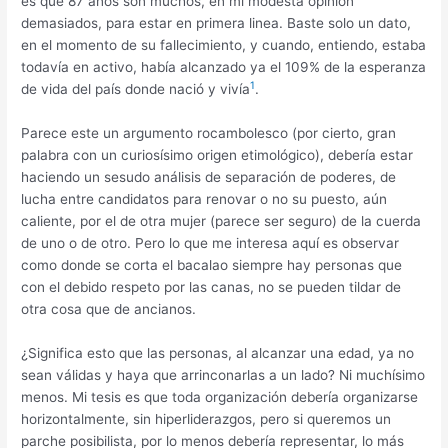
es que 87 años son muchos, en mi modesta opinión
demasiados, para estar en primera linea. Baste solo un dato,
en el momento de su fallecimiento, y cuando, entiendo, estaba
todavía en activo, había alcanzado ya el 109% de la esperanza
1
de vida del país donde nació y vivía
.
Parece este un argumento rocambolesco (por cierto, gran
palabra con un curiosísimo origen etimológico), debería estar
haciendo un sesudo análisis de separación de poderes, de
lucha entre candidatos para renovar o no su puesto, aún
caliente, por el de otra mujer (parece ser seguro) de la cuerda
de uno o de otro. Pero lo que me interesa aquí es observar
como donde se corta el bacalao siempre hay personas que
con el debido respeto por las canas, no se pueden tildar de
otra cosa que de ancianos.
¿Significa esto que las personas, al alcanzar una edad, ya no
sean válidas y haya que arrinconarlas a un lado? Ni muchísimo
menos. Mi tesis es que toda organización debería organizarse
horizontalmente, sin hiperliderazgos, pero si queremos un
parche posibilista, por lo menos debería representar, lo más