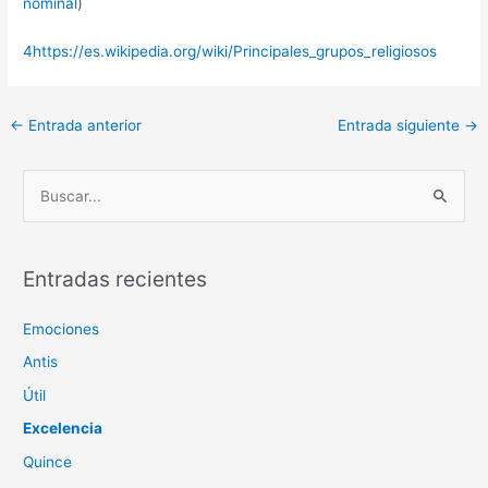
nominal
)
4
https://es.wikipedia.org/wiki/Principales_grupos_religiosos
Navegación
←
Entrada anterior
Entrada siguiente
→
de
entradas
B
u
s
c
Entradas recientes
a
Emociones
r
p
Antis
o
Útil
r
Excelencia
:
Quince