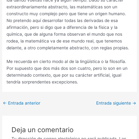
iba dando vueltas hace ya algún tiempo. Dado su carácter
extraordinariamente abstracto, las matemáticas son un
constructo muy complejo pero que tiene un origen humano.
No pretendo aquí desarrollar todas las derivadas de esa
afirmación, pero si digo que a diferencia de la física y la
química, que de alguna forma observan el mundo que nos
rodea, la matemática va de ese mundo real, que tenemos
delante, a otro completamente abstracto, con reglas propias.
Me recuerda en cierto modo al de la lingüística o la filosofía.
Por supuesto que dos más dos son cuatro, pero lo son en un
determinado contexto, que por su carácter artificial, igual
tendría sorprendentes excepciones.
Navegación
←
Entrada anterior
Entrada siguiente
→
de
entradas
Deja un comentario
Tu dirección de correo electrónico no será publicada.
Los