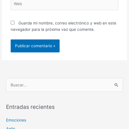
Web
Guarda mi nombre, correo electrónico y web en este
navegador para la próxima vez que comente.
B
u
s
c
Entradas recientes
a
Emociones
r
p
Antis