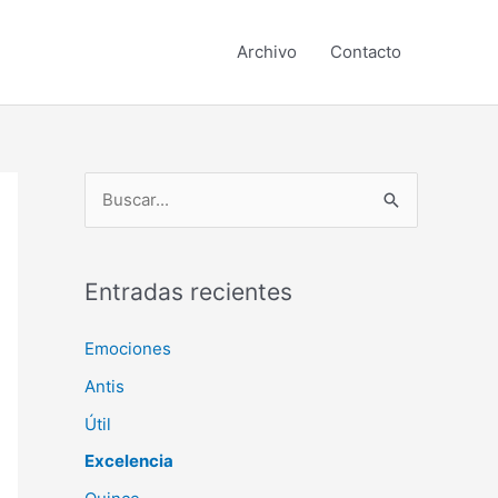
Archivo
Contacto
B
u
s
c
Entradas recientes
a
Emociones
r
Antis
p
o
Útil
r
Excelencia
: